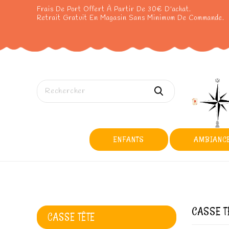
Frais De Port Offert À Partir De 30€ D'achat.
Retrait Gratuit En Magasin Sans Minimum De Commande.
ENFANTS
AMBIANC
CASSE T
CASSE TÊTE