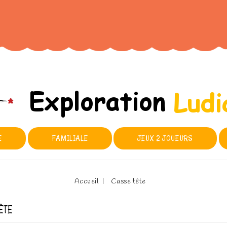
E
FAMILIALE
JEUX 2 JOUEURS
Accueil
Casse tête
ÊTE