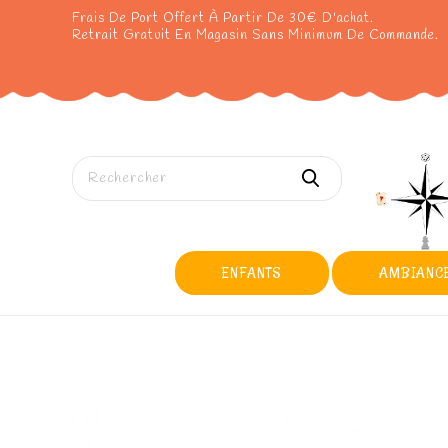
Frais De Port Offert À Partir De 30€ D'achat.
Retrait Gratuit En Magasin Sans Minimum De Commande.
ENFANTS
AMBIANC