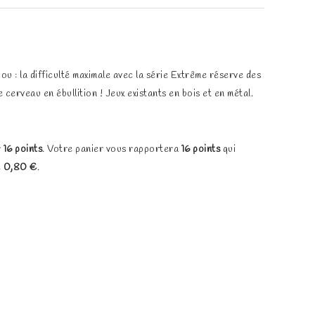
u : la difficulté maximale avec la série Extrême réserve des
 cerveau en ébullition ! Jeux existants en bois et en métal.
r
16
points
. Votre panier vous rapportera
16
points
qui
e
0,80 €
.