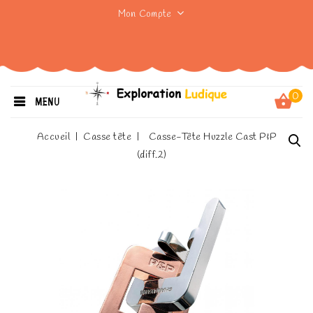
Mon Compte
0
MENU
Accueil
Casse tête
Casse-Tête Huzzle Cast P&P
(diff.2)