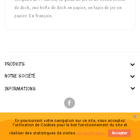
de deck, une boîte de deck en papier, un tapis de jeu en
papier. En français.
PRODUITS
NOTRE SOCIÉTÉ
INFORMATIONS
En poursuivant votre navigation sur ce site, vous acceptez
l'utilisation de Cookies pour le bon fonctionnement du site et
© 2026 - Logiciel e-commerce par PrestaShop™
réaliser des statistiques de visites.
En savoir plus.
Accepter