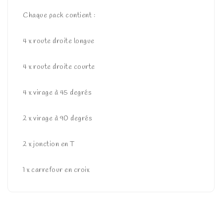
Chaque pack contient :
4 x route droite longue
4 x route droite courte
4 x virage à 45 degrés
2 x virage à 90 degrés
2 x jonction en T
1 x carrefour en croix