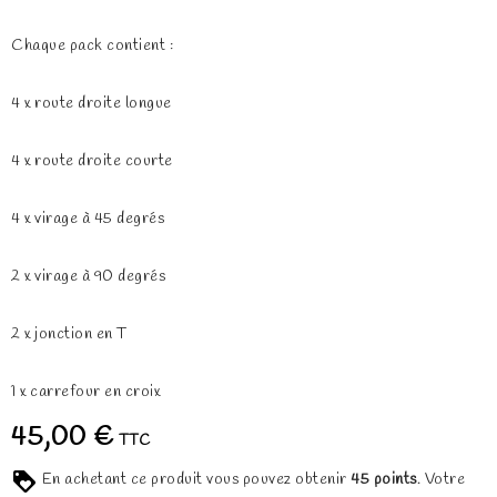
Chaque pack contient :
4 x route droite longue
4 x route droite courte
4 x virage à 45 degrés
2 x virage à 90 degrés
2 x jonction en T
1 x carrefour en croix
45,00 €
TTC
En achetant ce produit vous pouvez obtenir
45
points
. Votre